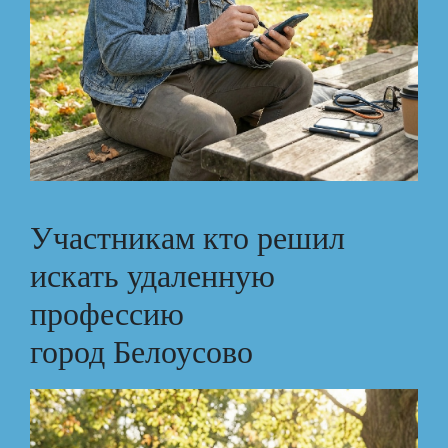
Участникам кто решил
искать удаленную
профессию
город Белоусово