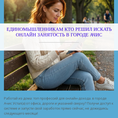
ЕДИНОМЫШЛЕННИКАМ КТО РЕШИЛ ИСКАТЬ
ОНЛАЙН ЗАНЯТОСТЬ В ГОРОДЕ АЧИС
Работай из дома: топ профессий для онлайн-дохода. в городе
Ачис Устал(а) от офиса, дороги и указаний сверху? Получи доступ к
системе и запусти свой заработок прямо сейчас, не дожидаясь
следующего месяца!