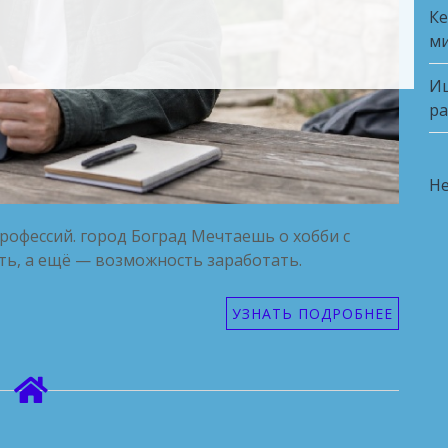
Ке
ми
Ищ
ра
Не
профессий. город Боград Мечтаешь о хобби с
ть, а ещё — возможность заработать.
УЗНАТЬ ПОДРОБНЕЕ