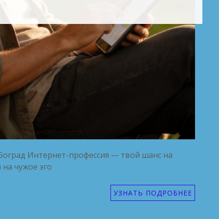
е Боград Интернет-профессия — твой шанс на
 на чужое эго
УЗНАТЬ ПОДРОБНЕЕ