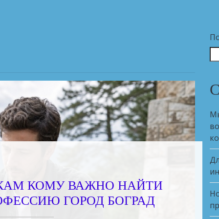
П
С
Мы
во
ко
Дл
ин
АМ КОМУ ВАЖНО НАЙТИ
Но
ОФЕССИЮ ГОРОД БОГРАД
пр