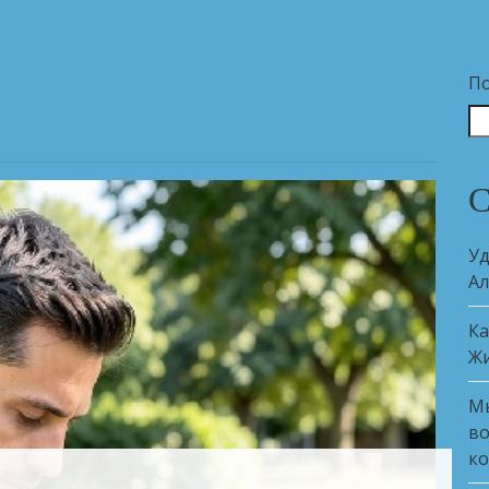
П
С
Уд
Ал
Ка
Ж
Мы
во
ко