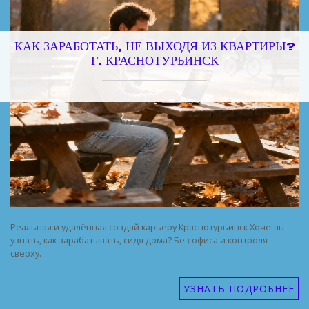
КАК ЗАРАБОТАТЬ, НЕ ВЫХОДЯ ИЗ КВАРТИРЫ?
Г. КРАСНОТУРЬИНСК
Реальная и удалённая создай карьеру Краснотурьинск Хочешь
узнать, как зарабатывать, сидя дома? Без офиса и контроля
сверху.
УЗНАТЬ ПОДРОБНЕЕ