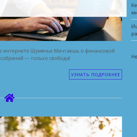
Ке
ми
Ищ
ра
д в интернете Шумячье Мечтаешь о финансовой
Не
 собраний — только свобода!
УЗНАТЬ ПОДРОБНЕЕ