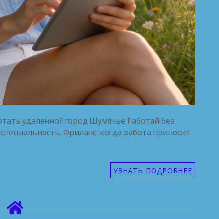
отать удалённо? город Шумячье Работай без
специальность. Фриланс: когда работа приносит
УЗНАТЬ ПОДРОБНЕЕ