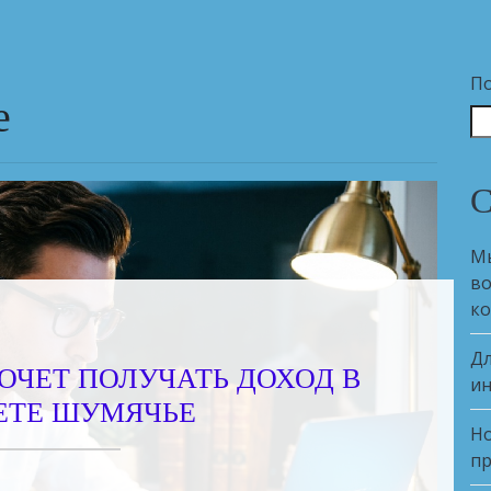
П
е
С
Мы
во
ко
Дл
ХОЧЕТ ПОЛУЧАТЬ ДОХОД В
ин
ЕТЕ ШУМЯЧЬЕ
Но
пр