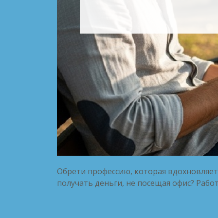
Обрети профессию, которая вдохновляе
получать деньги, не посещая офис? Рабо