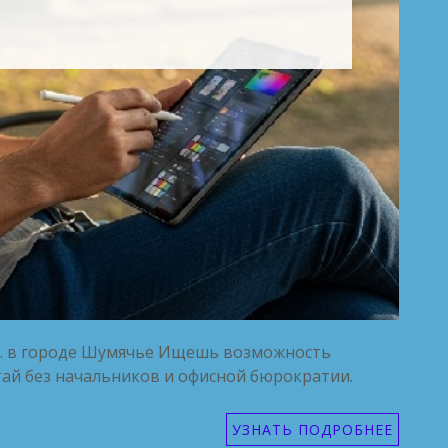
т. в городе Шумячье Ищешь возможность
тай без начальников и офисной бюрократии.
УЗНАТЬ ПОДРОБНЕЕ