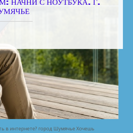
М: НАЧНИ С НОУТБУКА. Г.
УМЯЧЬЕ
ть в интернете? город Шумячье Хочешь