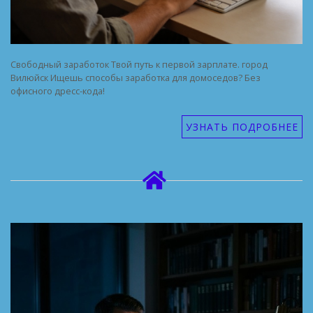
Свободный заработок Твой путь к первой зарплате. город
Вилюйск Ищешь способы заработка для домоседов? Без
офисного дресс-кода!
УЗНАТЬ ПОДРОБНЕЕ