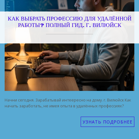
КАК ВЫБРАТЬ ПРОФЕССИЮ ДЛЯ УДАЛЁННОЙ
РАБОТЫ? ПОЛНЫЙ ГИД. Г. ВИЛЮЙСК
Начни сегодня. Зарабатывай интеересно на дому. г. Вилюйск Как
начать заработать, не имея опыта в удалённых профессиях?
УЗНАТЬ ПОДРОБНЕЕ