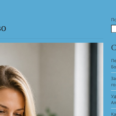
П
во
С
Пе
Б
За
го
Уд
Ал
Ка