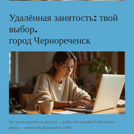
Удалённая занятость: твой
выбор.
город Чернореченск
Не трать время на дорогу — работай онлайн Работай из
дома — инвестируй время в себя