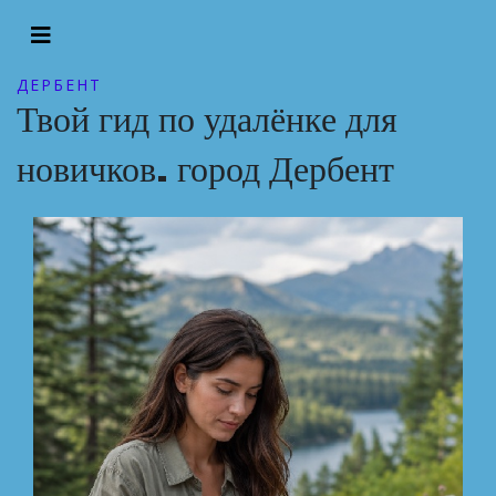
ДЕРБЕНТ
Твой гид по удалёнке для
новичков. город Дербент