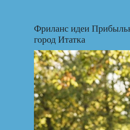
Фриланс идеи Прибыльн
город Итатка