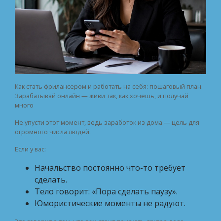
Как стать фрилансером и работать на себя: пошаговый план.
Зарабатывай онлайн — живи так, как хочешь, и получай
много
Не упусти этот момент, ведь заработок из дома — цель для
огромного числа людей.
Если у вас:
Начальство постоянно что-то требует
сделать.
Тело говорит: «Пора сделать паузу».
Юмористические моменты не радуют.