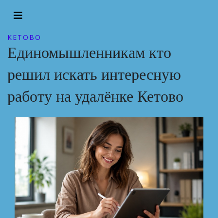
КЕТОВО
Единомышленникам кто
решил искать интересную
работу на удалёнке Кетово