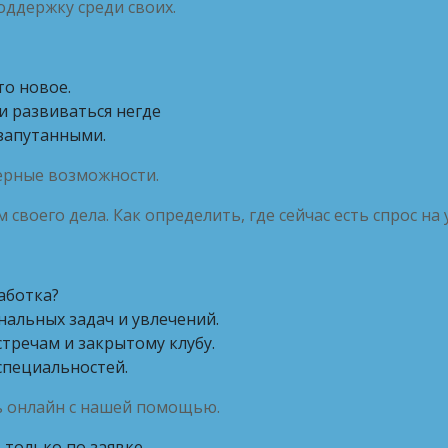
оддержку среди своих.
то новое.
 и развиваться негде
запутанными.
ерные возможности.
своего дела. Как определить, где сейчас есть спрос на 
аботка?
альных задач и увлечений.
тречам и закрытому клубу.
специальностей.
ь онлайн с нашей помощью.
, только по заявке.