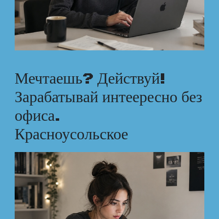
Мечтаешь? Действуй!
Зарабатывай интеересно без
офиса.
Красноусольское