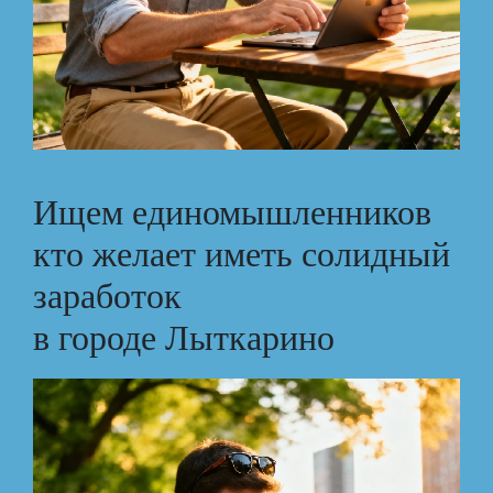
Ищем единомышленников
кто желает иметь солидный
заработок
в городе Лыткарино