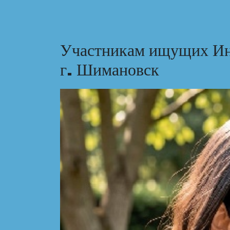
Участникам ищущих Ин
г. Шимановск