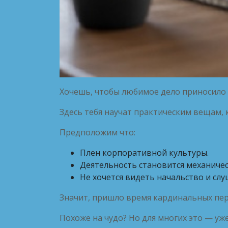
Хочешь, чтобы любимое дело приносило п
Здесь тебя научат практическим вещам,
Предположим что:
Плен корпоративной культуры.
Деятельность становится механичес
Не хочется видеть начальство и слу
Значит, пришло время кардинальных пе
Похоже на чудо? Но для многих это — уже 